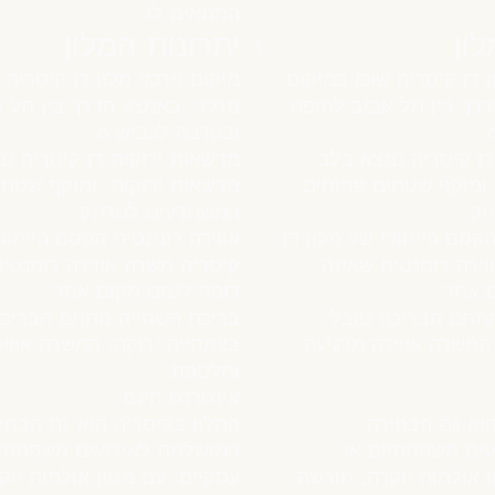
המתאים לו.
לון
יתרונות המלון
ן דן קיסריה שוכן במיקום
מיקום מרכזי מלון דן קיסריה 
דרך בין תל אביב לחיפה
מרכזי, באמצע הדרך בין תל 
ובקרבה לכביש 6
דן קיסריה נמצא בלב
מדשאות ירוקות דן קיסריה נ
 ומוקף שטחים פתוחים
מדשאות ירוקות, ומוקף שטחי
חק
המשתרעים למרחק
הקסם הייחודי של מלון דן
אווירה רומנטית הקסם הייחודי
וירה רומנטית שאינה
קיסריה משרה אווירה רומנטי
ם אחר
דומה לשום מקום אחר
תחם הבריכה טובל
בריכת השחייה מתחם הבריכה
המשרה אווירה מרגיעה
בצמחייה ירוקה, המשרה אוויר
ומלטפת
אינטרנט חינם
הוא גם הבחירה
המלון בקיסריה הוא גם הבחי
ים משפחתיים או
המושלמת לאירועים משפחתיי
ן אולמות יוקרה, חורשה
עסקיים. עם מגוון אולמות יו