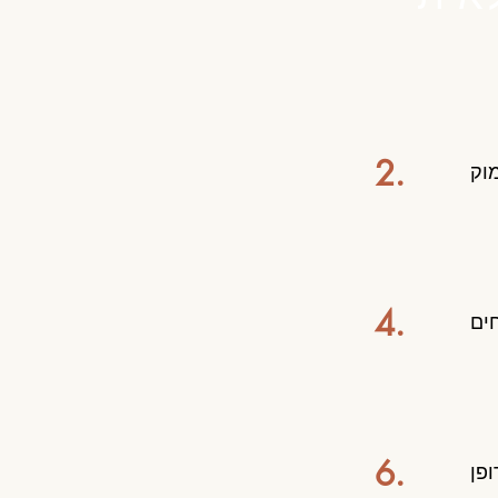
2.
וק
4.
ים
6.
ופן