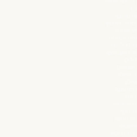
 הליכה מחוף
דן
מי שרוצה
מהיר והסואן
ע אווירה
רמת השירות
ת דן לרשת
אל לשוב פעם
ולים
 גנים ושטחים
, המלון
שילוב
 ומרעננת
דורגל,
 המותאמת
י גולף
ריה מספק
 המשפחה,
סוג הנופש