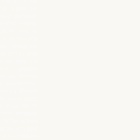
בלב מרחבים ירו
הים, מלון דן קיס
למשפחות, זוגות 
להתנתק לרגע מק
של העיר. המלון 
קסומה וייחודית,
והמקצועיות שהפ
אליה בוחרים הנ
אחר פעם. עם מגו
ומפ
ציבוריים, מגרשי
בקיסריה מציע לא
המושלם בין חופ
לנופש מרגיע ונינ
כדורסל וטניס, 
למבוגרים ולילדי
ומועדון לילדים 
מגוון רחב של פ
ומאפשר לכל אחד