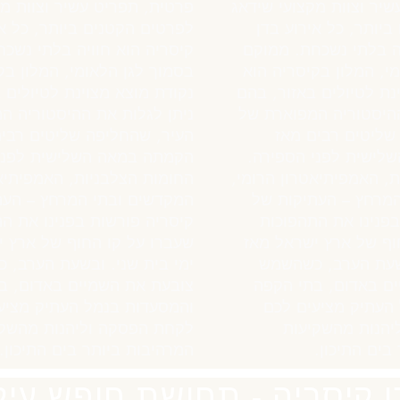
יר וצוות מקצועי שידאג
פרטית, תפריט עשיר וצוות מק
יותר, כל אירוע בדן
לפרטים הקטנים ביותר, כל אי
יה בלתי נשכחת. ממוקם
קיסריה הוא חוויה בלתי נשכ
י, המלון בקיסריה הוא
בסמוך לגן הלאומי, המלון בק
נת לטיולים באזור, בהם
נקודת מוצא מצוינת לטיולים 
ההיסטוריה המפוארת של
ניתן לגלות את ההיסטוריה ה
שליטים רבים מאז
העיר, שהחליפה שליטים רבים
לישית לפני הספירה.
הקמתה במאה השלישית לפני
, האמפיתיאטרון הרומי,
החומות הצלבניות, האמפיתיאט
מרחץ – העתיקות של
המקדשים ובתי המרחץ – העת
בפנינו את התהפוכות
קיסריה פורשות בפנינו את ה
וף של ארץ ישראל מאז
שעברו על קו החוף של ארץ י
בשעת הערב, כשהשמש
ימי בית שני. ובשעת הערב, 
ם באדום, בתי הקפה
צובעת את השמיים באדום, ב
העתיק מציעים לכם
והמסעדות בנמל העתיק מציע
הנות מהשקיעות
לקחת הפסקה וליהנות מהשקי
בים התיכון.
המרהיבות ביותר בים התיכון.
ן קיסריה - תחושת חופש עי