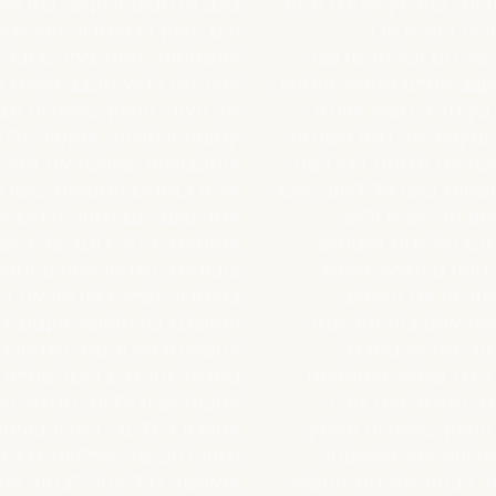
קים, במרחק הליכה מחוף
בלב מרחבים ירוקים, במרחק
ריה הוא גן עדן
הים, מלון דן קיסריה הוא גן ע
צעירים וכל מי שרוצה
למשפחות, זוגות צעירים וכל 
צב החיים המהיר והסואן
להתנתק לרגע מקצב החיים ה
בקיסריה מציע אווירה
של העיר. המלון בקיסריה מצי
 ומקפיד על רמת השירות
קסומה וייחודית, ומקפיד על 
כה את מלונות דן לרשת
והמקצועיות שהפכה את מלונו
ופשים בישראל לשוב פעם
אליה בוחרים הנופשים בישר
ון חדרים גדולים
אחר פעם. עם מגוון חדרים גד
נקים, כ-60 דונם של גנים ושטחים
ומפנקים, כ-60 דונם של
 ספורט וספא, המלון
ציבוריים, מגרשי ספורט וספא
ורחיו את השילוב
בקיסריה מציע לאורחיו את ה
שה אקטיבית ומרעננת
המושלם בין חופשה אקטיבית
וח. מגרשי כדורגל,
לנופש מרגיע ונינוח. מגרשי כ
בריכת שחייה המותאמת
כדורסל וטניס, בריכת שחייה
ם, מסלול מיני גולף
למבוגרים ולילדים, מסלול מינ
- המלון בקיסריה מספק
ומועדון לילדים - המלון בקיס
עילויות לכל המשפחה,
מגוון רחב של פעילויות לכל
 לבחור את סוג הנופש
ומאפשר לכל אחד לבחור את 