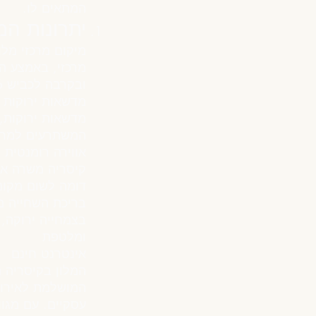
המתאים לו.
יתרונות המ
מיקום מרכזי מלו
מרכזי, באמצע ה
ובקרבה לכביש 6
מדשאות ירוקות 
מדשאות ירוקות,
המשתרעים למר
אווירה רומנטית 
קיסריה משרה או
דומה לשום מקו
בריכת השחייה מ
בצמחייה ירוקה, 
ומלטפת
אינטרנט חינם
המלון בקיסריה 
המושלמת לאירוע
עסקיים. עם מגוו