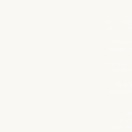
שוכן במיקום
אביב לחיפה
מצא בלב
ם פתוחים
 של מלון דן
ת שאינה
 טובל
ה מרגיעה
רה
ם או
קרה, חורשה