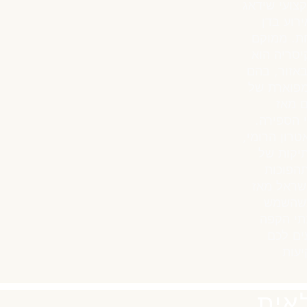
צועי שידאג
רוע בדן
חת. ממוקם
יסריה הוא
באזור, בהם
מפוארת של
 מאז
 הספירה.
רון הרומי,
יקות של
תהפוכות
שראל מאז
כשהשמש
תי הקפה
ים לכם
עות
לאית