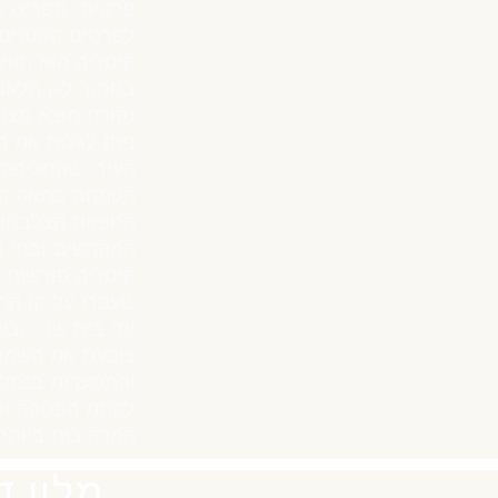
פרטית, תפריט עש
לפרטים הקטנים ב
קיסריה הוא חוו
בסמוך לגן הלאומ
נקודת מוצא מצוי
ניתן לגלות את 
העיר, שהחליפה 
הקמתה במאה הש
החומות הצלבניות
המקדשים ובתי ה
קיסריה פורשות 
שעברו על קו הח
ימי בית שני. ו
צובעת את השמיי
והמסעדות בנמל 
לקחת הפסקה ולי
המרהיבות ביותר 
מלון ד